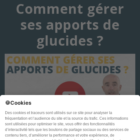
Comment gérer
ses apports de
glucides ?