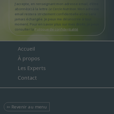
J’accepte, en renseignant mon adresse email, d’être
abonné(e) à la lettre
Le Cercle Nutrition
. Mon adresse
email restera strictement confidentielle et ne sera
jamais échangée. Je peux me désinscrire à tout
moment. Pour en savoir plus sur mes droits, je peux
consulter la
Politique de confidentialité
Accueil
À propos
Les Experts
Contact
⇦ Revenir au menu