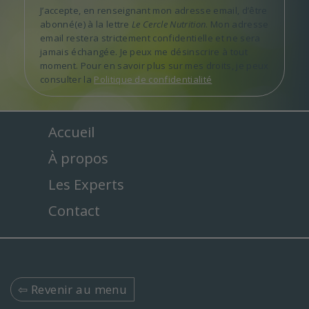
J’accepte, en renseignant mon adresse email, d’être
abonné(e) à la lettre
Le Cercle Nutrition
. Mon adresse
email restera strictement confidentielle et ne sera
jamais échangée. Je peux me désinscrire à tout
moment. Pour en savoir plus sur mes droits, je peux
consulter la
Politique de confidentialité
Accueil
À propos
Les Experts
Contact
⇦ Revenir au menu