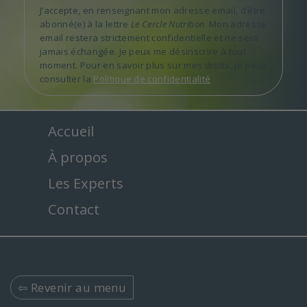
J’accepte, en renseignant mon adresse email, d’être
abonné(e) à la lettre
Le Cercle Nutrition
. Mon adresse
email restera strictement confidentielle et ne sera
jamais échangée. Je peux me désinscrire à tout
moment. Pour en savoir plus sur mes droits, je peux
consulter la
Politique de confidentialité
Accueil
À propos
Les Experts
Contact
⇦ Revenir au menu